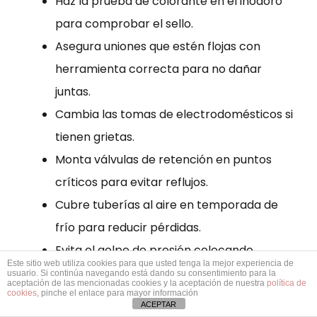
Haz la prueba de colorante en el inodoro
para comprobar el sello.
Asegura uniones que estén flojas con
herramienta correcta para no dañar
juntas.
Cambia las tomas de electrodomésticos si
tienen grietas.
Monta válvulas de retención en puntos
críticos para evitar reflujos.
Cubre tuberías al aire en temporada de
frío para reducir pérdidas.
Evita el golpe de presión colocando
Este sitio web utiliza cookies para que usted tenga la mejor experiencia de
dispositivos antiariete.
usuario. Si continúa navegando está dando su consentimiento para la
aceptación de las mencionadas cookies y la aceptación de nuestra
política de
No cuelgues peso en canalizaciones para
cookies
, pinche el enlace para mayor información
ACEPTAR