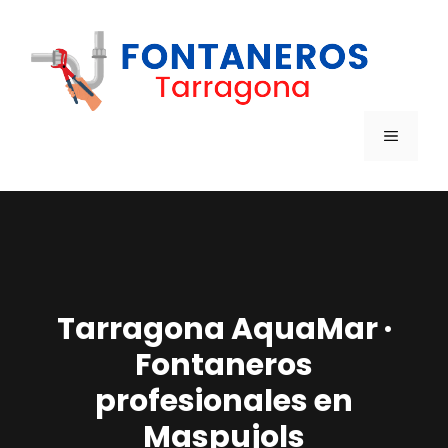
Saltar
al
contenido
MENÚ
Tarragona AquaMar ·
Fontaneros
profesionales en
Maspujols