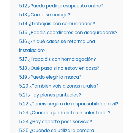
5.12
¿Puedo pedir presupuesto online?
5.13
¿Cómo se corrige?
5.14
¿Trabajáis con comunidades?
5.15
¿Podéis coordinaros con aseguradoras?
5.16
¿En qué casos se reforma una
instalación?
5.17
¿Trabajáis con homologación?
5.18
¿Qué pasa si no estoy en casa?
5.19
¿Puedo elegir la marca?
5.20
¿También vais a zonas rurales?
5.21
¿Hay planes puntuales?
5.22
¿Tenéis seguro de responsabilidad civil?
5.23
¿Cuándo queda listo un calentador?
5.24
¿Hay soporte post servicio?
5.25
¿Cuándo se utiliza la cámara